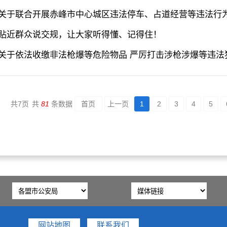
关于联合开展赤峰市中心城区违法停车、占道经营等违法行
贴近群众说交规，让大家听得懂、记得住！
关于依法收缴非法枪爆等危险物品 严厉打击涉枪涉爆等违法
共
7
页
共
81
条数据
首页
上一页
1
2
3
4
5
网站地图
联系我们