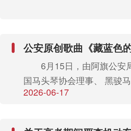
碍妨碍执行公务“闯卡”“冲
的老人独自外出后迷失方向
法改装、阻碍妨碍执行公务“
手足无措，情急之下，颤巍
超速、疲劳驾驶、超载30
值班民警祝新征、尹万鑫立
为。（二）旅游交通安全整
公安原创歌曲《藏蓝色
便看到独自徘徊的老人。两
终点均不在赤峰）旅游包车
6月15日，由阿旗公安
人俯身温言安抚：“大爷，
车、长途自驾私家车的超员
国马头琴协会理事、 黑骏
的话语，瞬间稳住了老人
员不系安全带等交通违法行为
2026-06-17
原创歌曲《藏蓝色的青春
混，家庭住址、亲属姓名均
车少座”面包车、跨省长途
《藏蓝色的青春》，深深根
——他们一边耐心引导老人
驶、非法改装违法行为；皮
萃取了当地壮美的自然风光
方比对、逐一核查。电话打