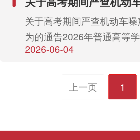
关于高考期间严查机动车
车无反光标识、违法载人等
原为背景，将广大公安民辅
通违法行为的通告
成功锁定老人身份并联系上
界及广大群众参与监督，如
关于高考期间严查机动车噪
入歌声，生动诠释了“强治
人扶上警车，全程陪伴护送
以下方式举报：122（公
为的通告2026年普通高等
曲紧扣公安机关戍边守土、
无恙，家属悬着的心终于落
出行、安全驾驶，共同维护
2026-06-04
幕。为切实保障全市高考备
辅警顶风踏雪、逆行出征、
你们，不然真不敢想……”
患，杜绝危险驾驶，平安出
动车非法改装、轰鸣“炸街
们舍小家、为万家，扎根基
语，满腔深情 事后，老
局交通管理支队2026年7
广大考生营造安静、有序、
铿锵，歌词质朴走心，既镌
上一页
1
局，郑重地说：“这样的好
局交通管理支队决定于高考
公安队伍滚烫的信仰、无畏
华丽辞藻，却透着最朴素的
声扰民、严查“飙车炸街”
展现了阿鲁科尔沁旗公安民
实的感动。它是对两位民警
事宜通告如下：一、整治重
扎根草原、守望北疆、守护
深情的生动注脚。 一次