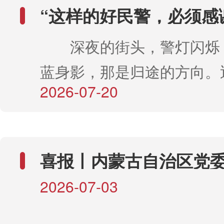
治，深化开展重型货车及危
“这样的好民警，必须感
通安全整治、农牧区“两违”
深夜的街头，警灯闪烁，
查处一批易肇事肇祸违法行
蓝身影，那是归途的方向。
通安全隐患、严查各类突出
2026-07-20
万鑫用一次暖心的深夜救助
序，严防重特大交通事故发
路。事后，老人家属用一封
标。现将有关整治内容通告如
字滚烫，句句深情，专程送
年9月30日。二、整治重
喜报丨内蒙古自治区党
信，不仅是对两位民警的诚
法联合整治重型货车集中打
产党员、优秀党务工作者
2026-07-03
公安榜上有名
坚守的最美回响。 深夜1
未报废上路行驶、不按规定
蓝” 事发当晚11时许，