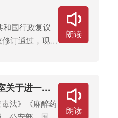
共和国行政复议
朗读
会议修订通过，现予
总理 李强
室关于进一步
禁毒法》《麻醉药
朗读
局、公安部、国家