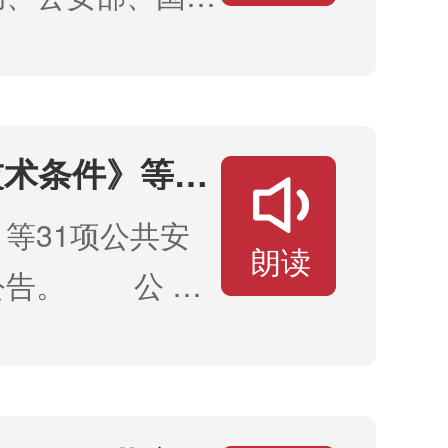
剂、愈美制剂（仅
术条件》等31
等31项公共安
朗读
公告。 公 安