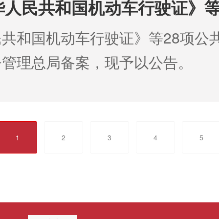
华人民共和国机动车行驶证》等
共和国机动车行驶证》等28项公
督管理总局备案，现予以公告
日
1
2
3
4
5