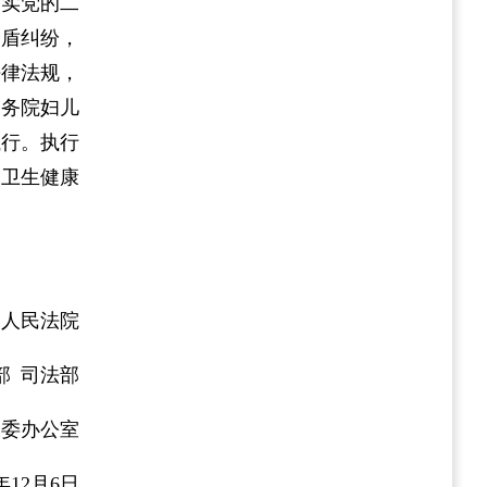
落实党的二
矛盾纠纷，
法律法规，
国务院妇儿
执行。执行
家卫生健康
高人民法院
部 司法部
工委办公室
4年12月6日