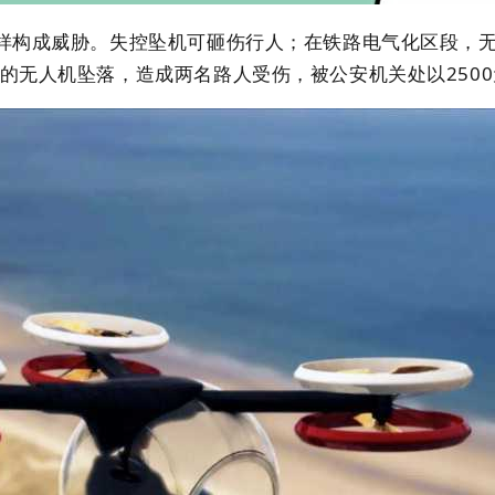
样构成威胁。失控坠机可砸伤行人；在铁路电气化区段，
记的无人机坠落，造成两名路人受伤，被公安机关处以250