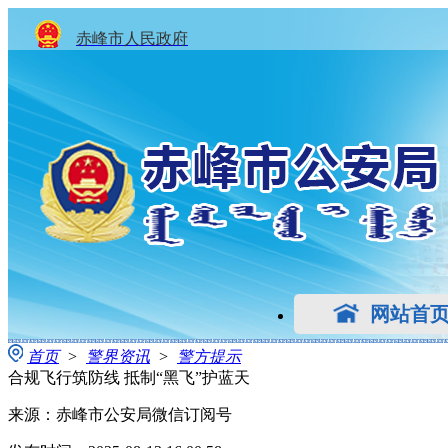
赤峰市人民政府
网站首
首页
>
警界资讯
>
警方提示
合规飞行筑防线 抵制“黑飞”护蓝天
来源：赤峰市公安局微信订阅号