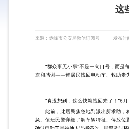
这
来源：赤峰市公安局微信订阅号
发布时间：
“群众事无小事”不是一句口号，而是每
旗和感谢——帮居民找回电动车、救助走失
“真没想到，这么快就找回来了！”6月
此前，此居民焦急地到派出所求助，称
急。值班民警详细了解车辆特征、停放位
确认
电动车是
被他人误挪停放
，
民警及时将